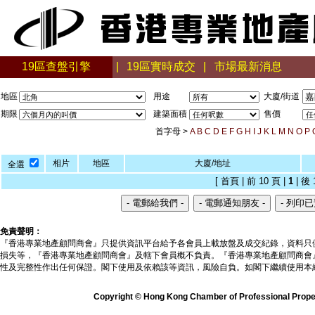
19區查盤引擎
|
19區實時成交
|
市場最新消息
地區
用途
大廈/街道
期限
建築面積
售價
首字母 >
A
B
C
D
E
F
G
H
I
J
K
L
M
N
O
P
相片
地區
大廈/地址
全選
[ 首頁 | 前 10 頁 |
1
| 後 
免責聲明：
『香港專業地產顧問商會』只提供資訊平台給予各會員上載放盤及成交紀錄，資料只
損失等，『香港專業地產顧問商會』及轄下會員概不負責。『香港專業地產顧問商會
性及完整性作出任何保證。閣下使用及依賴該等資訊，風險自負。如閣下繼續使用本
Copyright © Hong Kong Chamber of Professional Propert