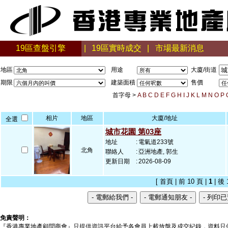
19區查盤引擎
|
19區實時成交
|
市場最新消息
地區
用途
大廈/街道
期限
建築面積
售價
首字母 >
A
B
C
D
E
F
G
H
I
J
K
L
M
N
O
P
相片
地區
大廈/地址
全選
城市花園 第03座
地址
:
電氣道233號
北角
聯絡人
:
亞洲地產, 郭生
更新日期
:
2026-08-09
[ 首頁 | 前 10 頁 |
1
| 後 
免責聲明：
『香港專業地產顧問商會』只提供資訊平台給予各會員上載放盤及成交紀錄，資料只