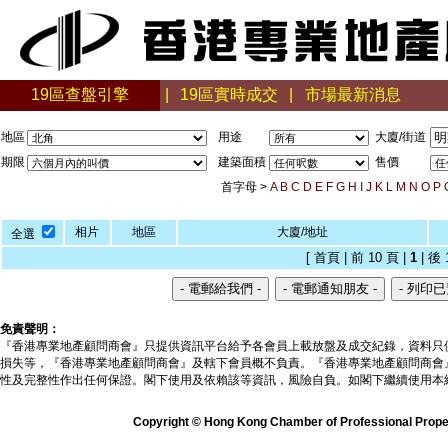
19區查盤引擎
|
19區實時成交
|
市場最新消息
地區
用途
大廈/街道
期限
建築面積
售價
首字母 >
A
B
C
D
E
F
G
H
I
J
K
L
M
N
O
P
相片
地區
大廈/地址
全選
[ 首頁 | 前 10 頁 |
1
| 後 
免責聲明：
『香港專業地產顧問商會』只提供資訊平台給予各會員上載放盤及成交紀錄，資料只
損失等，『香港專業地產顧問商會』及轄下會員概不負責。『香港專業地產顧問商會
性及完整性作出任何保證。閣下使用及依賴該等資訊，風險自負。如閣下繼續使用本
Copyright © Hong Kong Chamber of Professional Propert