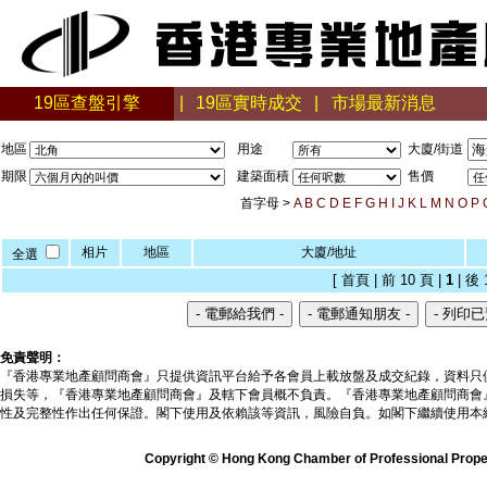
19區查盤引擎
|
19區實時成交
|
市場最新消息
地區
用途
大廈/街道
期限
建築面積
售價
首字母 >
A
B
C
D
E
F
G
H
I
J
K
L
M
N
O
P
相片
地區
大廈/地址
全選
[ 首頁 | 前 10 頁 |
1
| 後 
免責聲明：
『香港專業地產顧問商會』只提供資訊平台給予各會員上載放盤及成交紀錄，資料只
損失等，『香港專業地產顧問商會』及轄下會員概不負責。『香港專業地產顧問商會
性及完整性作出任何保證。閣下使用及依賴該等資訊，風險自負。如閣下繼續使用本
Copyright © Hong Kong Chamber of Professional Propert