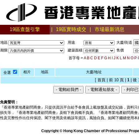
19區查盤引擎
|
19區實時成交
|
市場最新消息
地區
用途
大廈/街道
期限
建築面積
售價
首字母 >
A
B
C
D
E
F
G
H
I
J
K
L
M
N
O
P
相片
地區
大廈/地址
全選
[ 首頁 | 前 10 頁 |
1
| 後 
免責聲明：
『香港專業地產顧問商會』只提供資訊平台給予各會員上載放盤及成交紀錄，資料只
損失等，『香港專業地產顧問商會』及轄下會員概不負責。『香港專業地產顧問商會
性及完整性作出任何保證。閣下使用及依賴該等資訊，風險自負。如閣下繼續使用本
Copyright © Hong Kong Chamber of Professional Propert