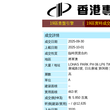
19區查盤引擎
|
19區實時成
成交詳情
2025-09-30
成交日期
2025-10-01
上載日期
臨時買賣合約
成交性質
將軍澳
地區
LOHAS PARK PH 06 LP6 TW
大廈 / 地址
康城路1號, 日出康城 第06期 
高
層數
A
單位
--
建築面積
463 呎
實用面積
售 5.850 百萬
成交價(HK$)
-- / @12,635
呎價(建築/實用)
2020
入伙日期