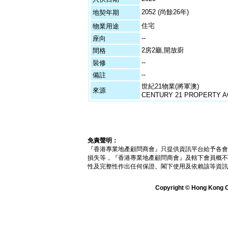
2052 (尚餘26年)
地契年期
住宅
物業用途
--
座向
2房2廳,開放廚
間格
--
裝修
--
備註
世紀21物業(將軍澳)
來源
CENTURY 21 PROPERTY AG
免責聲明：
『香港專業地產顧問商會』只提供資訊平台給予各會
損失等，『香港專業地產顧問商會』及轄下會員概不
性及完整性作出任何保證。閣下使用及依賴該等資訊
Copyright © Hong Kong Ch