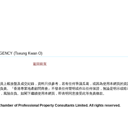
ENCY (Tseung Kwan O)
返回前頁
員上載放盤及成交紀錄，資料只供參考，若有任何爭議瓜葛，或因為使用本網頁的資
負責。『香港專業地產顧問商會』不發表任何聲明或作出任何保證，無論是明示或暗
，風險自負。如閣下繼續使用本網頁，即表明同意接受此等免責條款。
amber of Professional Property Consultants Limited. All rights reserved.