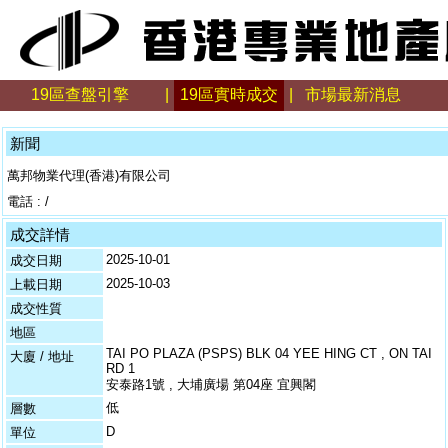
19區查盤引擎
|
19區實時成交
|
市場最新消息
新聞
萬邦物業代理(香港)有限公司
電話 : /
成交詳情
2025-10-01
成交日期
2025-10-03
上載日期
成交性質
地區
TAI PO PLAZA (PSPS) BLK 04 YEE HING CT , ON TAI
大廈 / 地址
RD 1
安泰路1號 , 大埔廣場 第04座 宜興閣
低
層數
D
單位