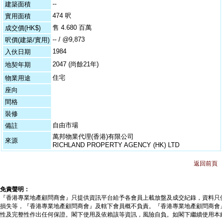
--
建築面積
474 呎
實用面積
售 4.680 百萬
成交價(HK$)
-- / @9,873
呎價(建築/實用)
1984
入伙日期
2047 (尚餘21年)
地契年期
住宅
物業用途
座向
間格
裝修
自由市場
備註
萬邦物業代理(香港)有限公司
來源
RICHLAND PROPERTY AGENCY (HK) LTD
返回前頁
免責聲明：
『香港專業地產顧問商會』只提供資訊平台給予各會員上載放盤及成交紀錄，資料只
損失等，『香港專業地產顧問商會』及轄下會員概不負責。『香港專業地產顧問商會
性及完整性作出任何保證。閣下使用及依賴該等資訊，風險自負。如閣下繼續使用本