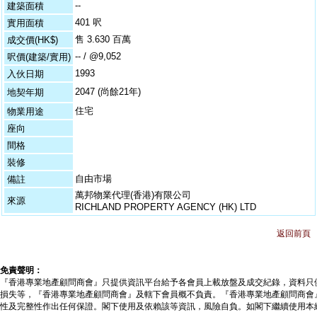
--
建築面積
401 呎
實用面積
售 3.630 百萬
成交價(HK$)
-- / @9,052
呎價(建築/實用)
1993
入伙日期
2047 (尚餘21年)
地契年期
住宅
物業用途
座向
間格
裝修
自由市場
備註
萬邦物業代理(香港)有限公司
來源
RICHLAND PROPERTY AGENCY (HK) LTD
返回前頁
免責聲明：
『香港專業地產顧問商會』只提供資訊平台給予各會員上載放盤及成交紀錄，資料只
損失等，『香港專業地產顧問商會』及轄下會員概不負責。『香港專業地產顧問商會
性及完整性作出任何保證。閣下使用及依賴該等資訊，風險自負。如閣下繼續使用本