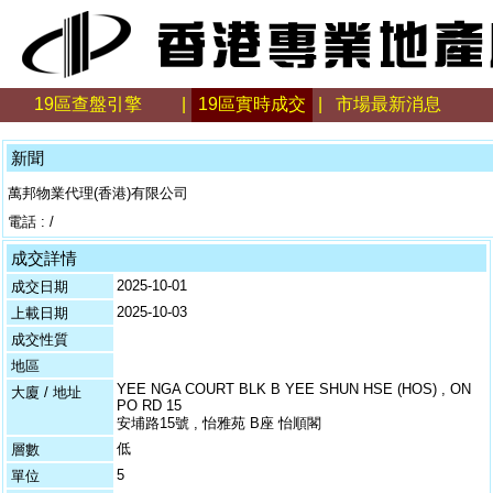
19區查盤引擎
|
19區實時成交
|
市場最新消息
新聞
萬邦物業代理(香港)有限公司
電話 : /
成交詳情
2025-10-01
成交日期
2025-10-03
上載日期
成交性質
地區
YEE NGA COURT BLK B YEE SHUN HSE (HOS) , ON
大廈 / 地址
PO RD 15
安埔路15號 , 怡雅苑 B座 怡順閣
低
層數
5
單位