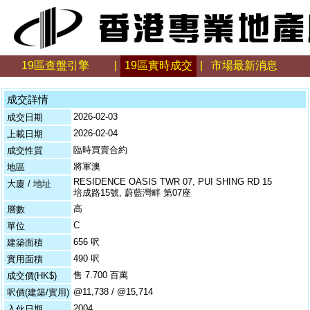
19區查盤引擎
|
19區實時成交
|
市場最新消息
成交詳情
2026-02-03
成交日期
2026-02-04
上載日期
臨時買賣合約
成交性質
將軍澳
地區
RESIDENCE OASIS TWR 07, PUI SHING RD 15
大廈 / 地址
培成路15號, 蔚藍灣畔 第07座
高
層數
C
單位
656 呎
建築面積
490 呎
實用面積
售 7.700 百萬
成交價(HK$)
@11,738 / @15,714
呎價(建築/實用)
2004
入伙日期