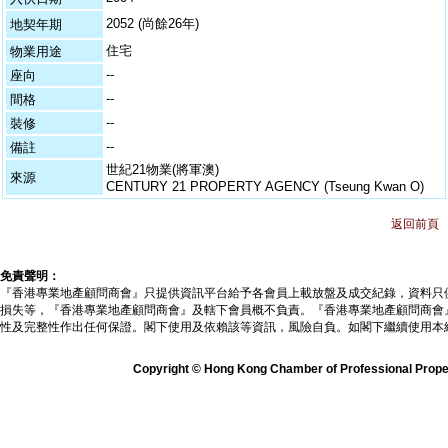
2052 (尚餘26年)
地契年期
住宅
物業用途
--
座向
--
間格
--
裝修
--
備註
世紀21物業(將軍澳)
來源
CENTURY 21 PROPERTY AGENCY (Tseung Kwan O)
返回前頁
免責聲明：
『香港專業地產顧問商會』只提供資訊平台給予各會員上載放盤及成交紀錄，資料只
損失等，『香港專業地產顧問商會』及轄下會員概不負責。『香港專業地產顧問商會
性及完整性作出任何保證。閣下使用及依賴該等資訊，風險自負。如閣下繼續使用本
Copyright © Hong Kong Chamber of Professional Propert