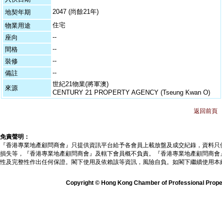
2047 (尚餘21年)
地契年期
住宅
物業用途
--
座向
--
間格
--
裝修
--
備註
世紀21物業(將軍澳)
來源
CENTURY 21 PROPERTY AGENCY (Tseung Kwan O)
返回前頁
免責聲明：
『香港專業地產顧問商會』只提供資訊平台給予各會員上載放盤及成交紀錄，資料只
損失等，『香港專業地產顧問商會』及轄下會員概不負責。『香港專業地產顧問商會
性及完整性作出任何保證。閣下使用及依賴該等資訊，風險自負。如閣下繼續使用本
Copyright © Hong Kong Chamber of Professional Propert