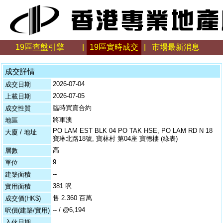
19區查盤引擎
|
19區實時成交
|
市場最新消息
成交詳情
2026-07-04
成交日期
2026-07-05
上載日期
臨時買賣合約
成交性質
將軍澳
地區
PO LAM EST BLK 04 PO TAK HSE, PO LAM RD N 18
大廈 / 地址
寶琳北路18號, 寶林村 第04座 寶德樓 (綠表)
高
層數
9
單位
--
建築面積
381 呎
實用面積
售 2.360 百萬
成交價(HK$)
-- / @6,194
呎價(建築/實用)
入伙日期