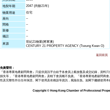
2047 (尚餘21年)
地契年期
住宅
物業用途
--
座向
--
間格
--
裝修
--
備註
世紀21物業(將軍澳)
來源
CENTURY 21 PROPERTY AGENCY (Tseung Kwan O)
返回前頁
免責聲明：
『香港專業地產顧問商會』只提供資訊平台給予各會員上載放盤及成交紀錄，資料只
損失等，『香港專業地產顧問商會』及轄下會員概不負責。『香港專業地產顧問商會
性及完整性作出任何保證。閣下使用及依賴該等資訊，風險自負。如閣下繼續使用本
Copyright © Hong Kong Chamber of Professional Propert