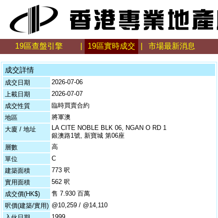
19區查盤引擎
|
19區實時成交
|
市場最新消息
成交詳情
2026-07-06
成交日期
2026-07-07
上載日期
臨時買賣合約
成交性質
將軍澳
地區
LA CITE NOBLE BLK 06, NGAN O RD 1
大廈 / 地址
銀澳路1號, 新寶城 第06座
高
層數
C
單位
773 呎
建築面積
562 呎
實用面積
售 7.930 百萬
成交價(HK$)
@10,259 / @14,110
呎價(建築/實用)
1999
入伙日期