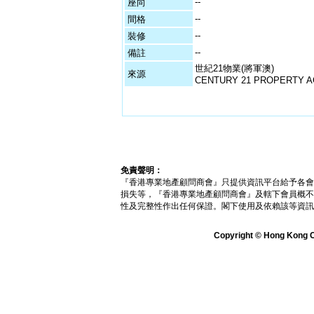
--
座向
--
間格
--
裝修
--
備註
世紀21物業(將軍澳)
來源
CENTURY 21 PROPERTY AG
免責聲明：
『香港專業地產顧問商會』只提供資訊平台給予各會
損失等，『香港專業地產顧問商會』及轄下會員概不
性及完整性作出任何保證。閣下使用及依賴該等資訊
Copyright © Hong Kong Ch