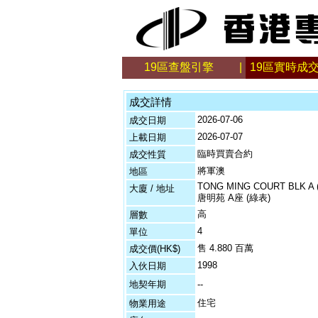
19區查盤引擎
|
19區實時成
成交詳情
2026-07-06
成交日期
2026-07-07
上載日期
臨時買賣合約
成交性質
將軍澳
地區
TONG MING COURT BLK A 
大廈 / 地址
唐明苑 A座 (綠表)
高
層數
4
單位
售 4.880 百萬
成交價(HK$)
1998
入伙日期
地契年期
--
住宅
物業用途