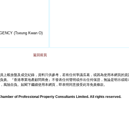
ENCY (Tseung Kwan O)
返回前頁
員上載放盤及成交紀錄，資料只供參考，若有任何爭議瓜葛，或因為使用本網頁的資
負責。『香港專業地產顧問商會』不發表任何聲明或作出任何保證，無論是明示或暗
，風險自負。如閣下繼續使用本網頁，即表明同意接受此等免責條款。
amber of Professional Property Consultants Limited. All rights reserved.