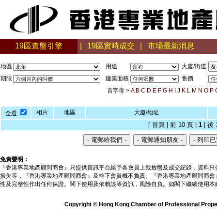
19區查盤引擎
|
19區實時成交
|
市場最新消息
地區
用途
大廈/街道
期限
建築面積
售價
首字母 >
A
B
C
D
E
F
G
H
I
J
K
L
M
N
O
P
相片
地區
大廈/地址
全選
[ 首頁 | 前 10 頁 |
1
| 後 
免責聲明：
『香港專業地產顧問商會』只提供資訊平台給予各會員上載放盤及成交紀錄，資料只
損失等，『香港專業地產顧問商會』及轄下會員概不負責。『香港專業地產顧問商會
性及完整性作出任何保證。閣下使用及依賴該等資訊，風險自負。如閣下繼續使用本
Copyright © Hong Kong Chamber of Professional Propert