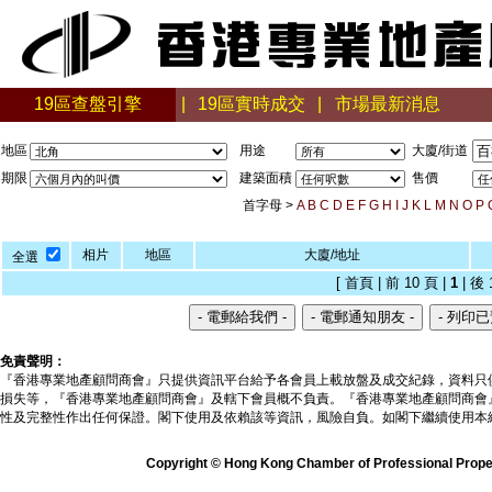
19區查盤引擎
|
19區實時成交
|
市場最新消息
地區
用途
大廈/街道
期限
建築面積
售價
首字母 >
A
B
C
D
E
F
G
H
I
J
K
L
M
N
O
P
相片
地區
大廈/地址
全選
[ 首頁 | 前 10 頁 |
1
| 後 
免責聲明：
『香港專業地產顧問商會』只提供資訊平台給予各會員上載放盤及成交紀錄，資料只
損失等，『香港專業地產顧問商會』及轄下會員概不負責。『香港專業地產顧問商會
性及完整性作出任何保證。閣下使用及依賴該等資訊，風險自負。如閣下繼續使用本
Copyright © Hong Kong Chamber of Professional Propert