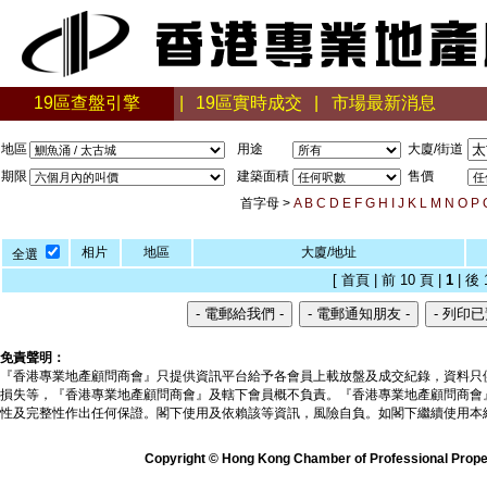
19區查盤引擎
|
19區實時成交
|
市場最新消息
地區
用途
大廈/街道
期限
建築面積
售價
首字母 >
A
B
C
D
E
F
G
H
I
J
K
L
M
N
O
P
相片
地區
大廈/地址
全選
[ 首頁 | 前 10 頁 |
1
| 後 
免責聲明：
『香港專業地產顧問商會』只提供資訊平台給予各會員上載放盤及成交紀錄，資料只
損失等，『香港專業地產顧問商會』及轄下會員概不負責。『香港專業地產顧問商會
性及完整性作出任何保證。閣下使用及依賴該等資訊，風險自負。如閣下繼續使用本
Copyright © Hong Kong Chamber of Professional Propert