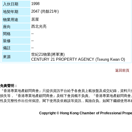
1998
入伙日期
2047 (尚餘21年)
地契年期
居屋
物業用途
西北光亮
座向
--
間格
--
裝修
--
備註
世紀21物業(將軍澳)
來源
CENTURY 21 PROPERTY AGENCY (Tseung Kwan O)
返回前頁
免責聲明：
『香港專業地產顧問商會』只提供資訊平台給予各會員上載放盤及成交紀錄，資料只
損失等，『香港專業地產顧問商會』及轄下會員概不負責。『香港專業地產顧問商會
性及完整性作出任何保證。閣下使用及依賴該等資訊，風險自負。如閣下繼續使用本
Copyright © Hong Kong Chamber of Professional Propert