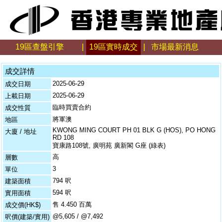
19區查盤引擎
|
19區實時成交
|
市場最新消息
成交詳情
2025-06-29
成交日期
2025-06-29
上載日期
臨時買賣合約
成交性質
將軍澳
地區
KWONG MING COURT PH 01 BLK G (HOS), PO HONG
大廈 / 地址
RD 108
寶康路108號, 廣明苑 廣新閣 G座 (綠表)
高
層數
3
單位
794 呎
建築面積
594 呎
實用面積
售 4.450 百萬
成交價(HK$)
@5,605 / @7,492
呎價(建築/實用)