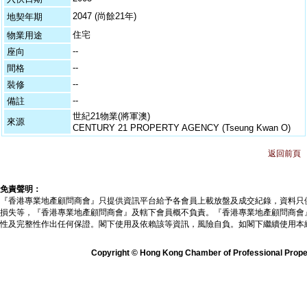
2047 (尚餘21年)
地契年期
住宅
物業用途
--
座向
--
間格
--
裝修
--
備註
世紀21物業(將軍澳)
來源
CENTURY 21 PROPERTY AGENCY (Tseung Kwan O)
返回前頁
免責聲明：
『香港專業地產顧問商會』只提供資訊平台給予各會員上載放盤及成交紀錄，資料只
損失等，『香港專業地產顧問商會』及轄下會員概不負責。『香港專業地產顧問商會
性及完整性作出任何保證。閣下使用及依賴該等資訊，風險自負。如閣下繼續使用本
Copyright © Hong Kong Chamber of Professional Propert