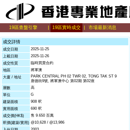
19區查盤引擎
|
19區實時成交
|
市場最新消息
成交詳情
2025-11-25
成交日期
2025-11-26
上載日期
臨時買賣合約
成交性質
將軍澳
地區
PARK CENTRAL PH 02 TWR 02, TONG TAK ST 9
大廈 / 地址
唐德街9號, 將軍澳中心 第02期 第02座
高
層數
G
單位
908 呎
建築面積
690 呎
實用面積
售 9.650 百萬
成交價(HK$)
@10,628 / @13,986
呎價(建築/實用)
2003
入伙日期