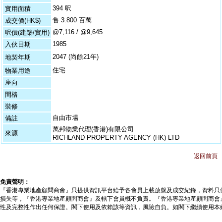
394 呎
實用面積
售 3.800 百萬
成交價(HK$)
@7,116 / @9,645
呎價(建築/實用)
1985
入伙日期
2047 (尚餘21年)
地契年期
住宅
物業用途
座向
間格
裝修
自由市場
備註
萬邦物業代理(香港)有限公司
來源
RICHLAND PROPERTY AGENCY (HK) LTD
返回前頁
免責聲明：
『香港專業地產顧問商會』只提供資訊平台給予各會員上載放盤及成交紀錄，資料只
損失等，『香港專業地產顧問商會』及轄下會員概不負責。『香港專業地產顧問商會
性及完整性作出任何保證。閣下使用及依賴該等資訊，風險自負。如閣下繼續使用本