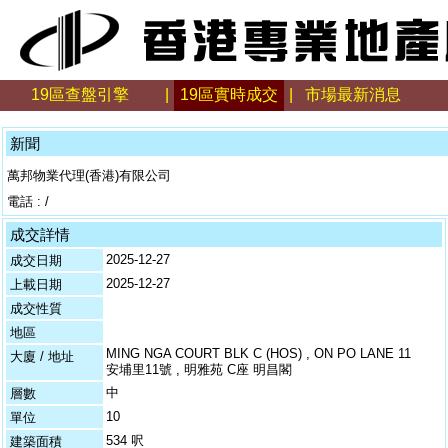
19區查盤引擎
|
19區實時成交
|
市場最新消息
新聞
萬邦物業代理(香港)有限公司
電話 : /
成交詳情
2025-12-27
成交日期
2025-12-27
上載日期
成交性質
地區
MING NGA COURT BLK C (HOS) , ON PO LANE 11
大廈 / 地址
安埔里11號 , 明雅苑 C座 明昌閣
中
層數
10
單位
534 呎
建築面積