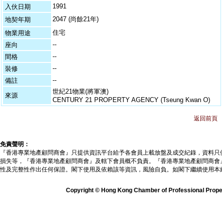
1991
入伙日期
2047 (尚餘21年)
地契年期
住宅
物業用途
--
座向
--
間格
--
裝修
--
備註
世紀21物業(將軍澳)
來源
CENTURY 21 PROPERTY AGENCY (Tseung Kwan O)
返回前頁
免責聲明：
『香港專業地產顧問商會』只提供資訊平台給予各會員上載放盤及成交紀錄，資料只
損失等，『香港專業地產顧問商會』及轄下會員概不負責。『香港專業地產顧問商會
性及完整性作出任何保證。閣下使用及依賴該等資訊，風險自負。如閣下繼續使用本
Copyright © Hong Kong Chamber of Professional Propert