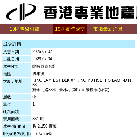
19區查盤引擎
|
19區實時成交
|
市場最新消息
成交詳情
2026-07-02
成交日期
2026-07-04
上載日期
臨時買賣合約
成交性質
將軍澳
地區
KING LAM EST BLK 07 KING YU HSE, PO LAM RD N
大廈 / 地址
38
寶琳北路38號, 景林村 第07座 景榆樓 (綠表)
中
層數
1
單位
--
建築面積
381 呎
實用面積
售 2.150 百萬
成交價(HK$)
-- / @5,643
呎價(建築/實用)