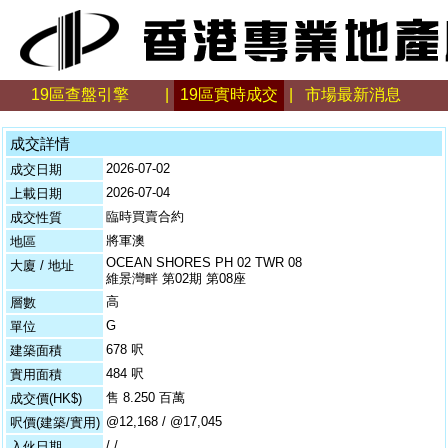
19區查盤引擎
|
19區實時成交
|
市場最新消息
成交詳情
2026-07-02
成交日期
2026-07-04
上載日期
臨時買賣合約
成交性質
將軍澳
地區
OCEAN SHORES PH 02 TWR 08
大廈 / 地址
維景灣畔 第02期 第08座
高
層數
G
單位
678 呎
建築面積
484 呎
實用面積
售 8.250 百萬
成交價(HK$)
@12,168 / @17,045
呎價(建築/實用)
/ /
入伙日期