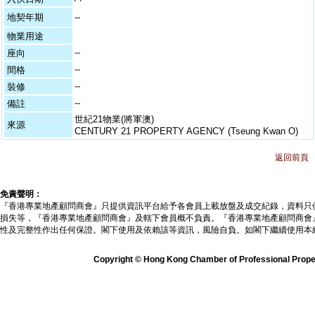
地契年期
--
物業用途
--
座向
--
間格
--
裝修
--
備註
世紀21物業(將軍澳)
來源
CENTURY 21 PROPERTY AGENCY (Tseung Kwan O)
返回前頁
免責聲明：
『香港專業地產顧問商會』只提供資訊平台給予各會員上載放盤及成交紀錄，資料只
損失等，『香港專業地產顧問商會』及轄下會員概不負責。『香港專業地產顧問商會
性及完整性作出任何保證。閣下使用及依賴該等資訊，風險自負。如閣下繼續使用本
Copyright © Hong Kong Chamber of Professional Propert