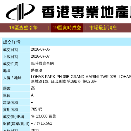
19區查盤引擎
|
19區實時成交
|
市場最新消息
成交詳情
2026-07-06
成交日期
2026-07-07
上載日期
臨時買賣合約
成交性質
將軍澳
地區
LOHAS PARK PH 09B GRAND MARINI TWR 02B, LOHAS
大廈 / 地址
康城路1號, 日出康城 第09B期 第02B座
高
層數
A
單位
--
建築面積
785 呎
實用面積
售 13.000 百萬
成交價(HK$)
-- / @16,561
呎價(建築/實用)
2022
入伙日期