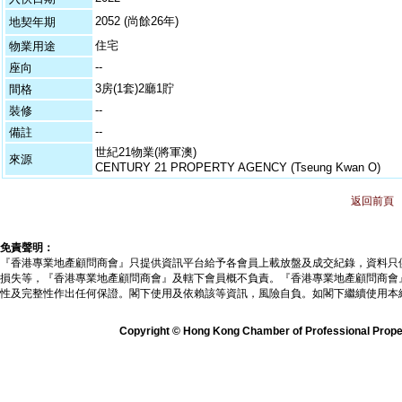
2052 (尚餘26年)
地契年期
住宅
物業用途
--
座向
3房(1套)2廳1貯
間格
--
裝修
--
備註
世紀21物業(將軍澳)
來源
CENTURY 21 PROPERTY AGENCY (Tseung Kwan O)
返回前頁
免責聲明：
『香港專業地產顧問商會』只提供資訊平台給予各會員上載放盤及成交紀錄，資料只
損失等，『香港專業地產顧問商會』及轄下會員概不負責。『香港專業地產顧問商會
性及完整性作出任何保證。閣下使用及依賴該等資訊，風險自負。如閣下繼續使用本
Copyright © Hong Kong Chamber of Professional Propert