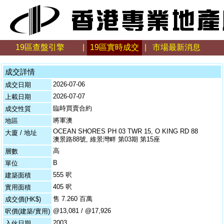
19區查盤引擎
|
19區實時成交
|
市場最新消息
成交詳情
2026-07-06
成交日期
2026-07-07
上載日期
臨時買賣合約
成交性質
將軍澳
地區
OCEAN SHORES PH 03 TWR 15, O KING RD 88
大廈 / 地址
澳景路88號, 維景灣畔 第03期 第15座
高
層數
B
單位
555 呎
建築面積
405 呎
實用面積
售 7.260 百萬
成交價(HK$)
@13,081 / @17,926
呎價(建築/實用)
2003
入伙日期