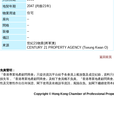
2047 (尚餘21年)
地契年期
住宅
物業用途
--
座向
--
間格
--
裝修
--
備註
世紀21物業(將軍澳)
來源
CENTURY 21 PROPERTY AGENCY (Tseung Kwan O)
返回前頁
免責聲明：
『香港專業地產顧問商會』只提供資訊平台給予各會員上載放盤及成交紀錄，資料只
損失等，『香港專業地產顧問商會』及轄下會員概不負責。『香港專業地產顧問商會
性及完整性作出任何保證。閣下使用及依賴該等資訊，風險自負。如閣下繼續使用本
Copyright © Hong Kong Chamber of Professional Propert